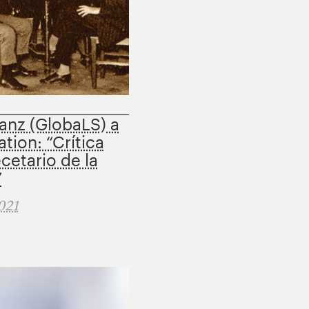
anz (GlobaLS) a
tion: “Crítica
ecetario de la
”
021