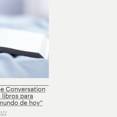
he Conversation
 libros para
 mundo de hoy”
021