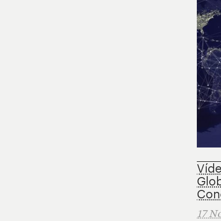
Víde
Glob
Con
17 N