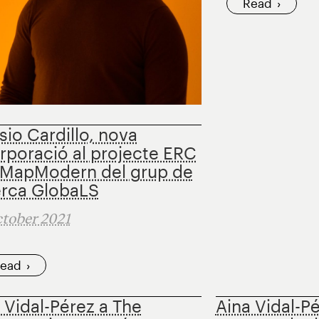
Read
sio Cardillo, nova
rporació al projecte ERC
 MapModern del grup de
erca GlobaLS
tober 2021
ead
 Vidal-Pérez a The
Aina Vidal-Pé