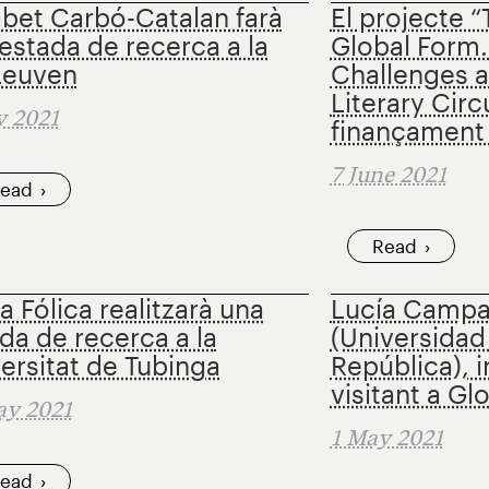
abet Carbó-Catalan farà
El projecte 
estada de recerca a la
Global Form.
Leuven
Challenges 
Literary Circ
y 2021
finançament
7 June 2021
ead
Read
a Fólica realitzarà una
Lucía Campa
da de recerca a la
(Universidad
ersitat de Tubinga
República), 
visitant a G
ay 2021
1 May 2021
ead