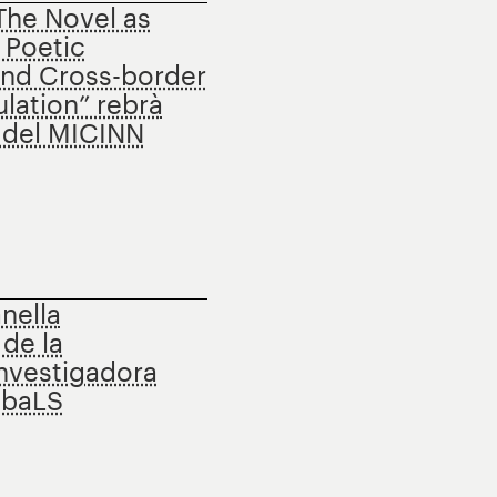
“The Novel as
 Poetic
and Cross-border
ulation” rebrà
 del MICINN
nella
 de la
investigadora
lobaLS