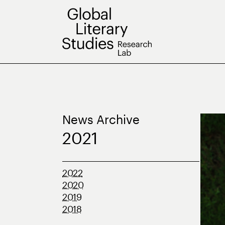
Skip
to
content
News Archive
2021
2022
2020
2019
2018