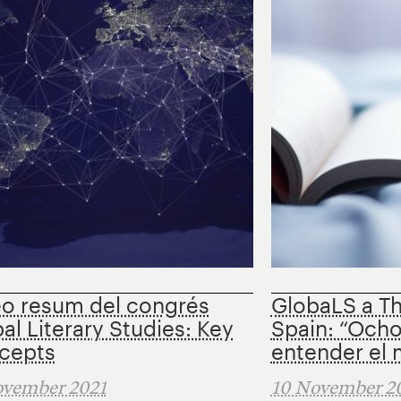
o resum del congrés
GlobaLS a T
al Literary Studies: Key
Spain: “Ocho
cepts
entender el
ovember 2021
10 November 2