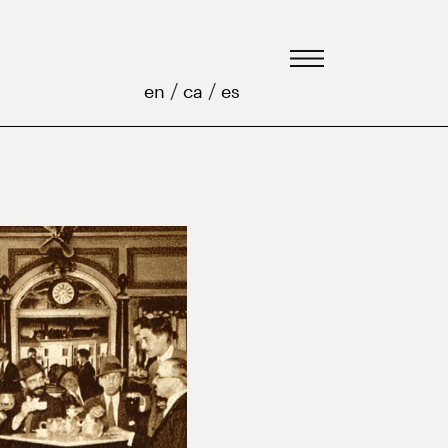
/
/
en
ca
es