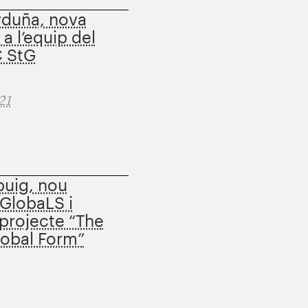
rduña, nova
a l’equip del
C StG
21
buig, nou
GlobaLS i
projecte “The
lobal Form”