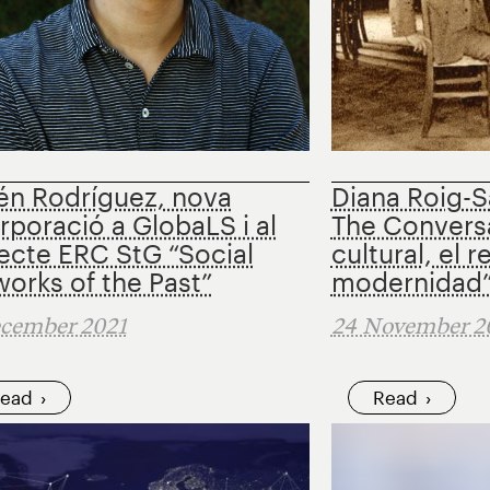
én Rodríguez, nova
Diana Roig-S
rporació a GlobaLS i al
The Conversa
ecte ERC StG “Social
cultural, el r
orks of the Past”
modernidad
ecember 2021
24 November 2
ead
Read