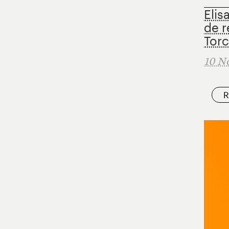
Elis
de r
Torc
10 N
R