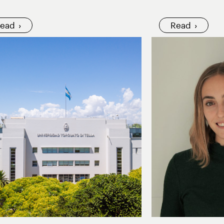
ead
Read