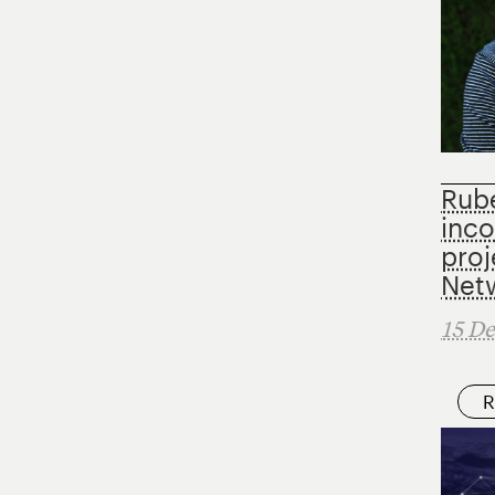
Rub
inco
proj
Netw
15 D
R