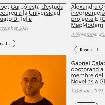
abet Carbó està d’estada
Alexandra O
ecerca a la Universidad
incorporació 
uato Di Tella
projecte ER
MapModern
ovember 2021
3 November 20
ead
Read
Gabriel Cala
doctorand a 
membre del 
Novel as a G
1 October 2021