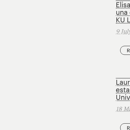
Elis
una 
KU 
9 Jul
R
Laur
esta
Univ
18 M
R