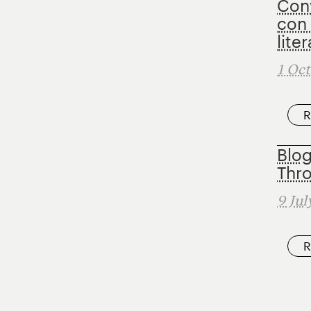
Conv
con 
lite
1 Oct
R
Blog
Thr
9 Jul
R