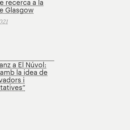
e recerca a la
de Glasgow
021
anz a El Núvol:
 amb la idea de
vadors i
itatives”