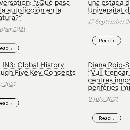
ersation: “¿Qué pasa
una estada d
la autoficción en la
Universitat 
ratura?”
17 September 2
ober 2021
Read
ead
 IN3: Global History
Diana Roig-S
ough Five Key Concepts
“Vull trencar
centres inno
y 2021
perifèries im
9 July 2021
ead
Read