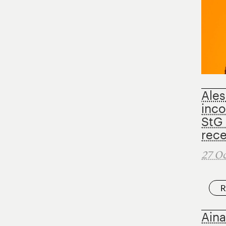
Ales
inco
StG
rec
27 Oc
R
Aina