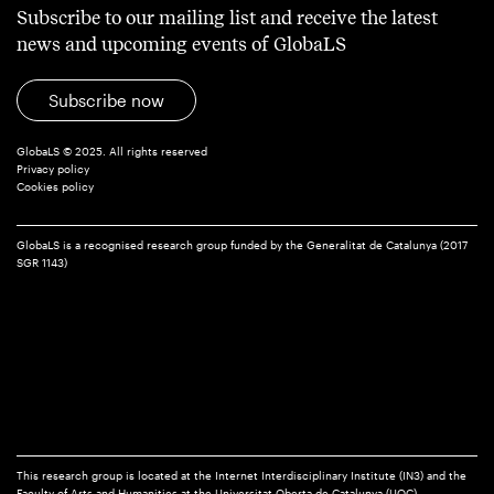
Subscribe to our mailing list and receive the latest
news and upcoming events of GlobaLS
Subscribe now
GlobaLS © 2025. All rights reserved
Privacy policy
Cookies policy
GlobaLS is a recognised research group funded by the Generalitat de Catalunya (2017
SGR 1143)
This research group is located at the Internet Interdisciplinary Institute (IN3) and the
Faculty of Arts and Humanities at the Universitat Oberta de Catalunya (UOC)