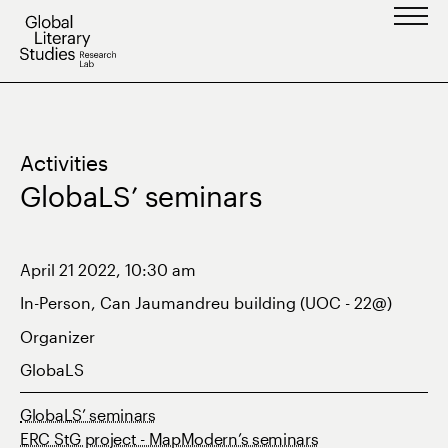
Skip
to
content
Activities
GlobaLS’ seminars
April 21 2022, 10:30 am
In-Person, Can Jaumandreu building (UOC - 22@)
Organizer
GlobaLS
GlobaLS’ seminars
ERC StG project - MapModern’s seminars