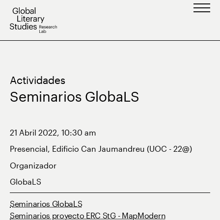
Saltar
al
contenido
Actividades
Seminarios GlobaLS
21 Abril 2022, 10:30 am
Presencial, Edificio Can Jaumandreu (UOC - 22@)
Organizador
GlobaLS
Seminarios GlobaLS
Seminarios proyecto ERC StG - MapModern