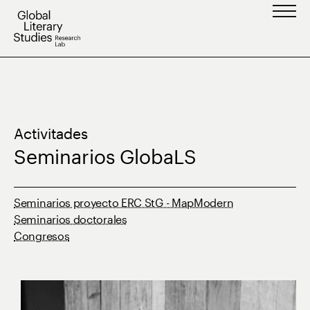
Saltar
al
contenido
Activitades
Seminarios GlobaLS
Seminarios proyecto ERC StG - MapModern
Seminarios doctorales
Congresos