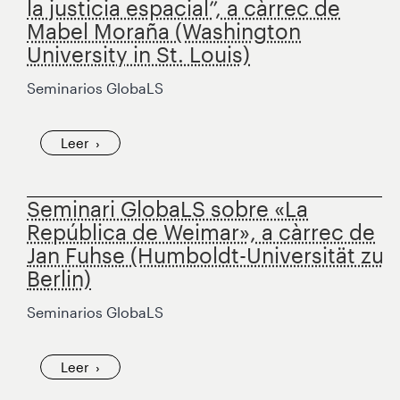
la justicia espacial”, a càrrec de
Mabel Moraña (Washington
University in St. Louis)
Seminarios GlobaLS
Leer
Seminari GlobaLS sobre «La
República de Weimar», a càrrec de
Jan Fuhse (Humboldt-Universität zu
Berlin)
Seminarios GlobaLS
Leer