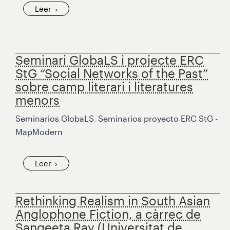
Leer
Seminari GlobaLS i projecte ERC
StG “Social Networks of the Past”
sobre camp literari i literatures
menors
Seminarios GlobaLS
,
Seminarios proyecto ERC StG -
MapModern
Leer
Rethinking Realism in South Asian
Anglophone Fiction, a càrrec de
Sangeeta Ray (Universitat de