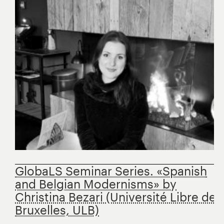
GlobaLS Seminar Series. «Spanish
and Belgian Modernisms» by
Christina Bezari (Université Libre de
Bruxelles, ULB)