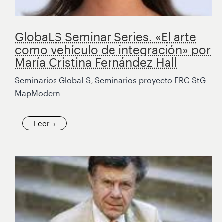
GlobaLS Seminar Series. «El arte
como vehículo de integración» por
María Cristina Fernández Hall
Seminarios GlobaLS
,
Seminarios proyecto ERC StG -
MapModern
Leer