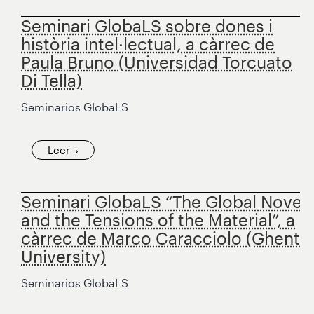
Seminari GlobaLS sobre dones i
història intel·lectual, a càrrec de
Paula Bruno (Universidad Torcuato
Di Tella)
Seminarios GlobaLS
Leer
Seminari GlobaLS “The Global Novel
and the Tensions of the Material”, a
càrrec de Marco Caracciolo (Ghent
University)
Seminarios GlobaLS