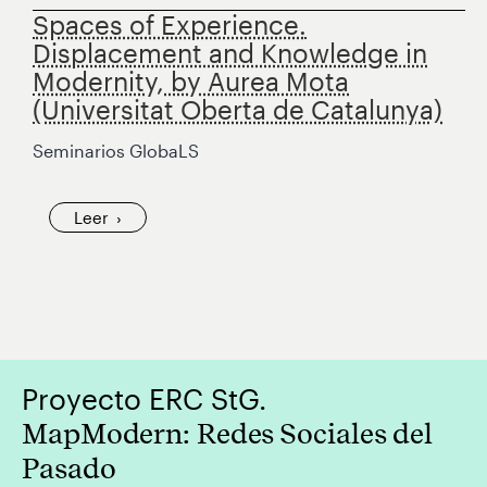
Spaces of Experience.
Displacement and Knowledge in
Modernity, by Aurea Mota
(Universitat Oberta de Catalunya)
Seminarios GlobaLS
Leer
Proyecto ERC StG.
MapModern: Redes Sociales del
Pasado