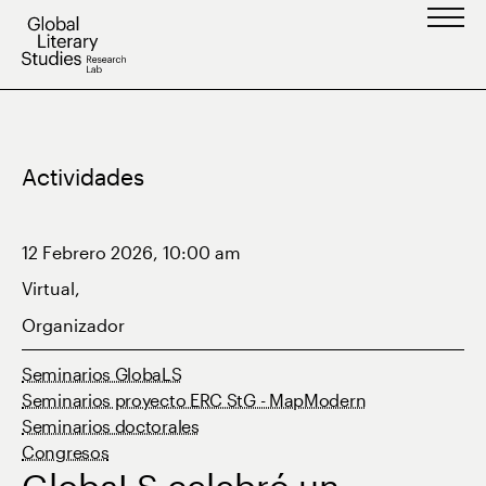
Saltar
al
contenido
Actividades
12 Febrero 2026, 10:00 am
Virtual,
Organizador
Seminarios GlobaLS
Seminarios proyecto ERC StG - MapModern
Seminarios doctorales
Congresos