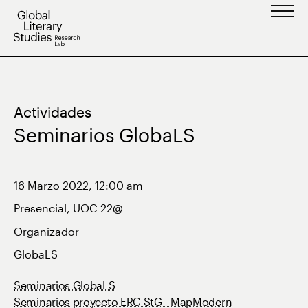
Saltar
al
contenido
Actividades
Seminarios GlobaLS
16 Marzo 2022, 12:00 am
Presencial, UOC 22@
Organizador
GlobaLS
Seminarios GlobaLS
Seminarios proyecto ERC StG - MapModern