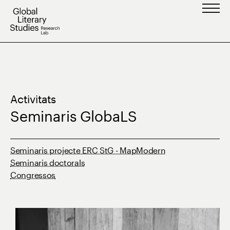
Vés
al
contingut
Activitats
Seminaris GlobaLS
Seminaris projecte ERC StG - MapModern
Seminaris doctorals
Congressos