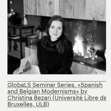
GlobaLS Seminar Series. «Spanish
and Belgian Modernisms» by
Christina Bezari (Université Libre de
Bruxelles, ULB)