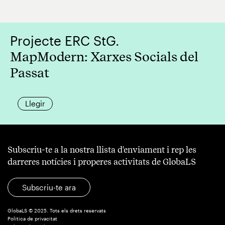
Projecte ERC StG.
MapModern: Xarxes Socials del
Passat
Llegir
Subscriu-te a la nostra llista d'enviament i rep les
darreres notícies i properes activitats de GlobaLS
Subscriu-te ara
GlobaLS © 2025. Tots els drets reservats
Política de privacitat