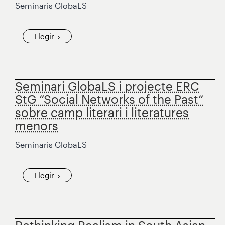
Seminaris GlobaLS
Llegir
Seminari GlobaLS i projecte ERC
StG “Social Networks of the Past”
sobre camp literari i literatures
menors
Seminaris GlobaLS
Llegir