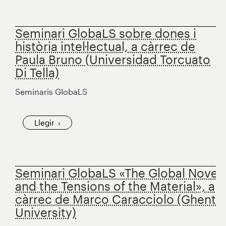
Seminari GlobaLS sobre dones i
història intel·lectual, a càrrec de
Paula Bruno (Universidad Torcuato
Di Tella)
Seminaris GlobaLS
Llegir
Seminari GlobaLS «The Global Novel
and the Tensions of the Material», a
càrrec de Marco Caracciolo (Ghent
University)