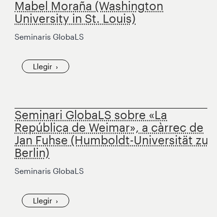
Mabel Moraña (Washington
University in St. Louis)
Seminaris GlobaLS
Llegir
Seminari GlobaLS sobre «La
República de Weimar», a càrrec de
Jan Fuhse (Humboldt-Universität zu
Berlin)
Seminaris GlobaLS
Llegir