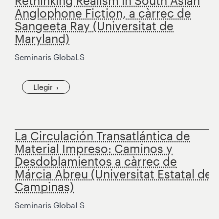
Rethinking Realism in South Asian
Anglophone Fiction, a càrrec de
Sangeeta Ray (Universitat de
Maryland)
Seminaris GlobaLS
Llegir
La Circulación Transatlántica de
Material Impreso: Caminos y
Desdoblamientos a càrrec de
Márcia Abreu (Universitat Estatal de
Campinas)
Seminaris GlobaLS