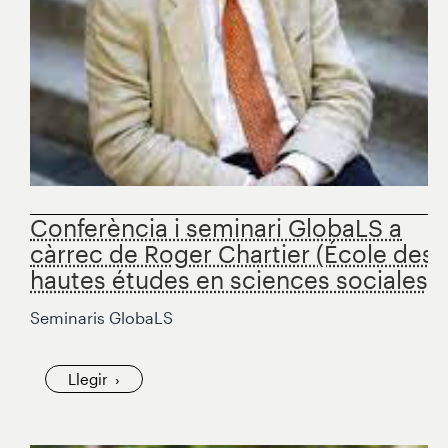
Conferència i seminari GlobaLS a
càrrec de Roger Chartier (École des
hautes études en sciences sociales)
Seminaris GlobaLS
Llegir