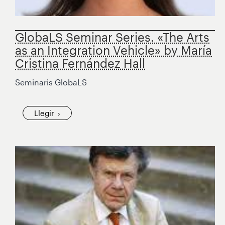
GlobaLS Seminar Series. «The Arts
as an Integration Vehicle» by María
Cristina Fernández Hall
Seminaris GlobaLS
Llegir