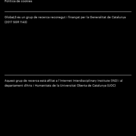
Política de cookies
GlobaLS és un grup de recerca reconegut i finançat per la Generalitat de Catalunya
(2017 SGR 1143)
Aquest grup de recerca està afiliat a l’Internet Interdisciplinary Institute (IN3) i al
departament d'Arts i Humanitats de la Universitat Oberta de Catalunya (UOC)