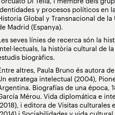
Torcuato Di Tella, i membre dels grup
identidades y procesos políticos en la 
Historia Global y Transnacional de l
de Madrid (Espanya).
Les seves línies de recerca són la histò
intel·lectuals, la història cultural de l
estudis biogràfics.
Entre altres, Paula Bruno és autora de
Un estratega intelectual (2004), Pione
Argentina. Biografías de una época, 1
García Mérou. Vida diplomática e int
(2018), i editora de Visitas culturales
(2014) i Sociabilidades y vida cultura