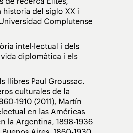
s de recerca Élites,
historia del siglo XX i
a Universidad Complutense
ria intel·lectual i dels
a vida diplomàtica i els
ls llibres Paul Groussac.
ros culturales de la
860-1910 (2011), Martín
electual en las Américas
 en la Argentina, 1898-1936
l. Buenos Aires, 1860-1930