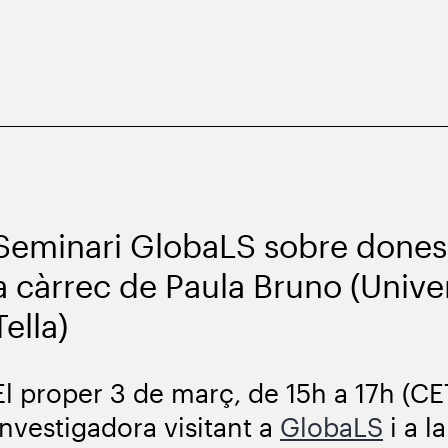
Seminari GlobaLS sobre dones i 
a càrrec de Paula Bruno (Unive
Tella)
El proper 3 de març, de 15h a 17h (CE
investigadora visitant a
GlobaLS
i a l