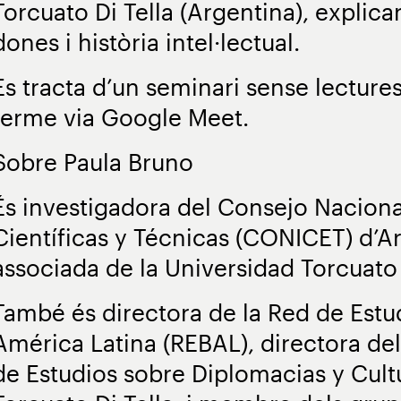
Torcuato Di Tella (Argentina), explica
dones i història intel·lectual.
Es tracta d’un seminari sense lecture
terme via Google Meet.
Sobre Paula Bruno
És investigadora del Consejo Naciona
Científicas y Técnicas (CONICET) d’Ar
associada de la Universidad Torcuato 
També és directora de la Red de Estu
América Latina (REBAL), directora del
de Estudios sobre Diplomacias y Cult