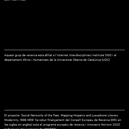
Aquest grup de recerca està afiliat a l’Internet Interdisciplinary Institute (IN3) i al
departament d'Arts i Humanitats de la Universitat Oberta de Catalunya (UOC)
El projecte ‘Social Networks of the Past: Mapping Hispanic and Lusophone Literary
Modernity, 1898-1959’ ha rebut finançament del Consell Europeu de Recerca (ERC en
les sigles en anglès) sota el programa europeu de recerca i innovació Horizon 2020