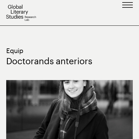
Vés
al
contingut
Equip
Doctorands anteriors