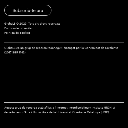
Subscriu-te ara
GlobaLS © 2025. Tots els drets reservats
Política de privacitat
Política de cookies
GlobaLS és un grup de recerca reconegut i finançat per la Generalitat de Catalunya
(2017 SGR 1143)
Aquest grup de recerca està afiliat a l’Internet Interdisciplinary Institute (IN3) i al
departament d'Arts i Humanitats de la Universitat Oberta de Catalunya (UOC)