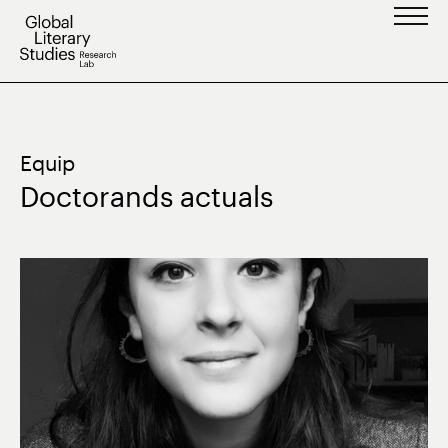
Vés
al
contingut
Equip
Doctorands actuals