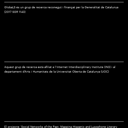
GlobaLS és un grup de recerca reconegut i finançat per la Generalitat de Catalunya
(2017 SGR 1143)
Aquest grup de recerca està afiliat a l’Internet Interdisciplinary Institute (IN3) i al
departament d'Arts i Humanitats de la Universitat Oberta de Catalunya (UOC)
El projecte ‘Social Networks of the Past: Mapping Hispanic and Lusophone Literary