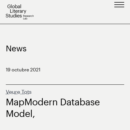
Vés
al
contingut
News
19 octubre 2021
Veure Tots
MapModern Database
Model,