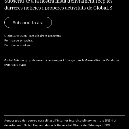
Subscriu-te a la nostra llista d'enviament i rep les
darreres notícies i properes activitats de GlobaLS
Subscriu-te ara
GlobaLS © 2025. Tots els drets reservats
Política de privacitat
Política de cookies
GlobaLS és un grup de recerca reconegut i finançat per la Generalitat de Catalunya
(2017 SGR 1143)
Aquest grup de recerca està afiliat a l’Internet Interdisciplinary Institute (IN3) i al
departament d'Arts i Humanitats de la Universitat Oberta de Catalunya (UOC)