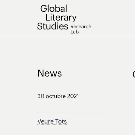
Vés
al
contingut
News
30 octubre 2021
Veure Tots