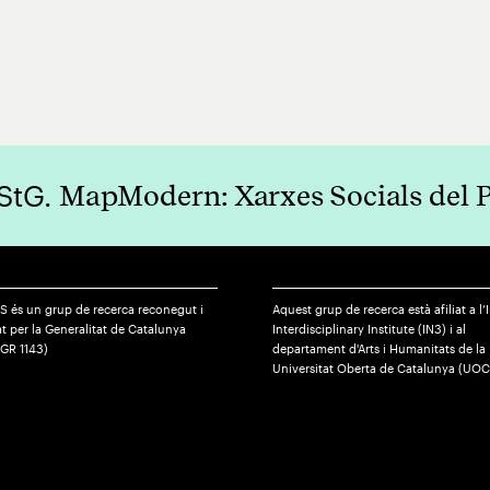
 StG.
MapModern: Xarxes Socials del 
S és un grup de recerca reconegut i
Aquest grup de recerca està afiliat a l’
t per la Generalitat de Catalunya
Interdisciplinary Institute (IN3) i al
SGR 1143)
departament d'Arts i Humanitats de la
Universitat Oberta de Catalunya (UOC