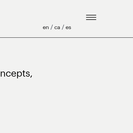
/
/
en
ca
es
oncepts,