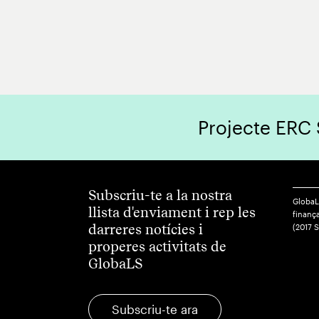
Projecte ERC
Subscriu-te a la nostra
GlobaL
llista d'enviament i rep les
finança
darreres notícies i
(2017 
properes activitats de
GlobaLS
Subscriu-te ara