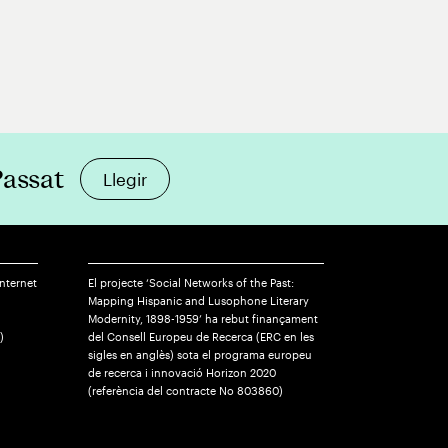
Passat
Llegir
Internet
El projecte ‘Social Networks of the Past:
Mapping Hispanic and Lusophone Literary
Modernity, 1898-1959’ ha rebut finançament
)
del Consell Europeu de Recerca (ERC en les
sigles en anglès) sota el programa europeu
de recerca i innovació Horizon 2020
(referència del contracte No 803860)