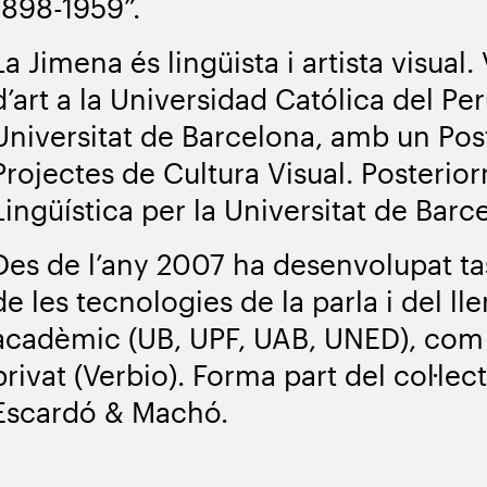
1898-1959”.
La Jimena és lingüista i artista visual
d’art a la Universidad Católica del Per
Universitat de Barcelona, ​​amb un Pos
Projectes de Cultura Visual. Posterior
Lingüística per la Universitat de Barc
Des de l’any 2007 ha desenvolupat ta
de les tecnologies de la parla i del ll
acadèmic (UB, UPF, UAB, UNED), com 
privat (Verbio). Forma part del col·le
Escardó & Machó.