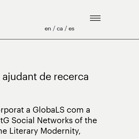
/
/
en
ca
es
 ajudant de recerca
orporat a GlobaLS com a
tG ​​Social Networks of the
e Literary Modernity,