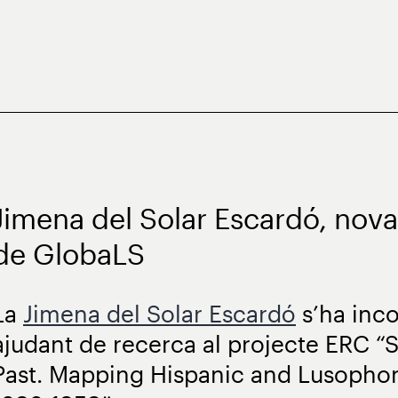
Jimena del Solar Escardó, nova
de GlobaLS
La
Jimena del Solar Escardó
s’ha inc
ajudant de recerca al projecte ERC “S
Past. Mapping Hispanic and Lusophon