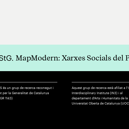
 StG.
MapModern: Xarxes Socials del 
S és un grup de recerca reconegut i
Aquest grup de recerca està afiliat a l’
t per la Generalitat de Catalunya
Interdisciplinary Institute (IN3) i al
SGR 1143)
departament d'Arts i Humanitats de la
Universitat Oberta de Catalunya (UOC