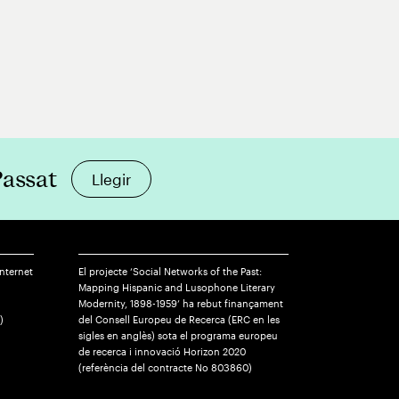
Passat
Llegir
Internet
El projecte ‘Social Networks of the Past:
Mapping Hispanic and Lusophone Literary
Modernity, 1898-1959’ ha rebut finançament
)
del Consell Europeu de Recerca (ERC en les
sigles en anglès) sota el programa europeu
de recerca i innovació Horizon 2020
(referència del contracte No 803860)