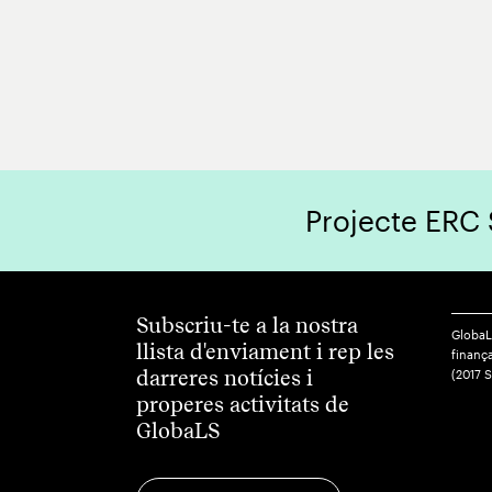
Projecte ERC
Subscriu-te a la nostra
GlobaL
llista d'enviament i rep les
finança
darreres notícies i
(2017 
properes activitats de
GlobaLS