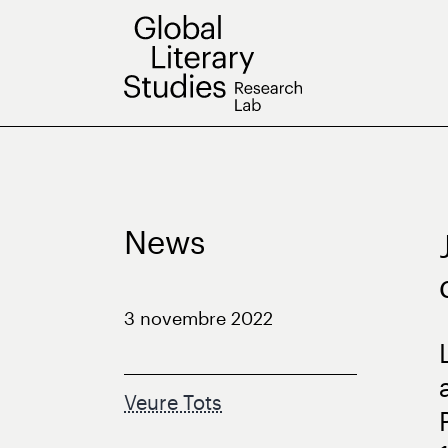
Vés
al
contingut
News
3 novembre 2022
Veure Tots