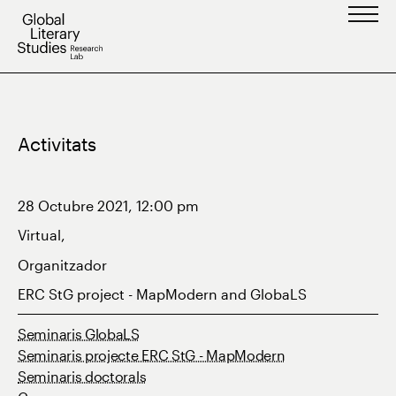
Vés
al
contingut
Activitats
28 Octubre 2021, 12:00 pm
Virtual,
Organitzador
ERC StG project - MapModern and GlobaLS
Seminaris GlobaLS
Seminaris projecte ERC StG - MapModern
Seminaris doctorals