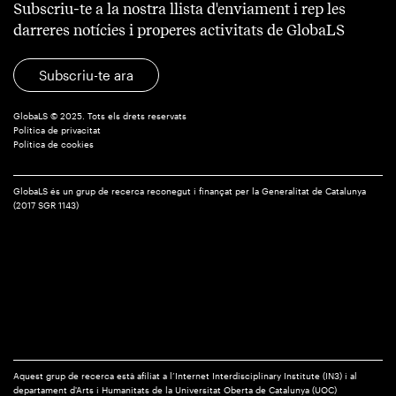
Subscriu-te a la nostra llista d'enviament i rep les
darreres notícies i properes activitats de GlobaLS
Subscriu-te ara
GlobaLS © 2025. Tots els drets reservats
Política de privacitat
Política de cookies
GlobaLS és un grup de recerca reconegut i finançat per la Generalitat de Catalunya
(2017 SGR 1143)
Aquest grup de recerca està afiliat a l’Internet Interdisciplinary Institute (IN3) i al
departament d'Arts i Humanitats de la Universitat Oberta de Catalunya (UOC)