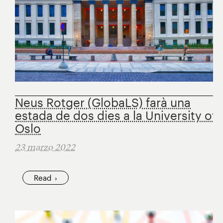
Neus Rotger (GlobaLS) farà una
estada de dos dies a la University of
Oslo
23 marzo 2022
Read