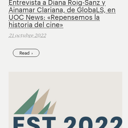
Entrevista a Diana Roig-Sanz y
Ainamar Clariana, de GlobaLS, en
UOC News: «Repensemos la
historia del cine»
21 octubre 2022
Read