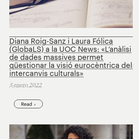
Diana Roig-Sanz i Laura Fólica
(GlobaLS) a la UOC News: «L’anàlisi
de dades massives permet
qüestionar la visió eurocèntrica dels
intercanvis culturals»
5 enero 2022
Read