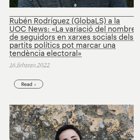
Rubén Rodríguez (GlobaLS) a la
UOC News: «La variació del nombre
de seguidors en xarxes socials dels
partits polítics pot marcar una
tendència electoral»
16 febrero 2022
Read