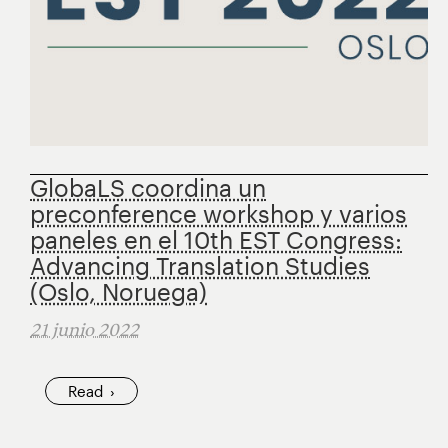
GlobaLS coordina un
preconference workshop y varios
paneles en el 10th EST Congress:
Advancing Translation Studies
(Oslo, Noruega)
21 junio 2022
Read