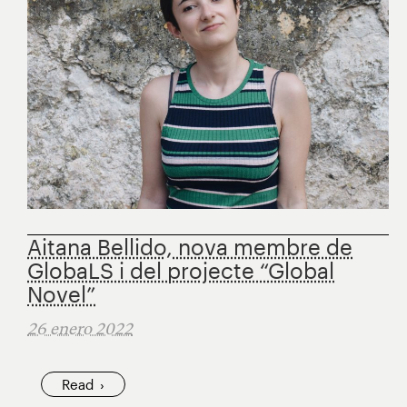
Aitana Bellido, nova membre de
GlobaLS i del projecte “Global
Novel”
26 enero 2022
Read