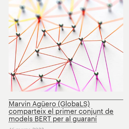
Marvin Agüero (GlobaLS)
comparteix el primer conjunt de
models BERT per al guaraní