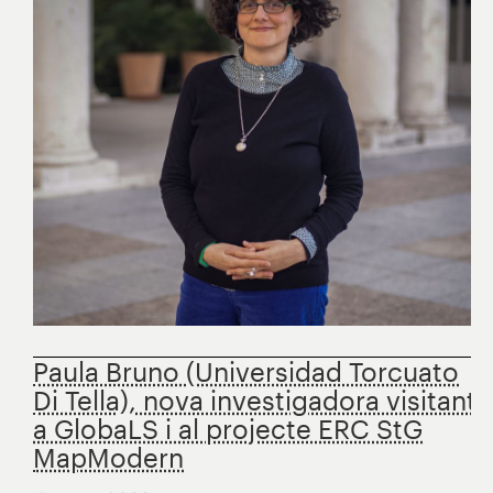
Paula Bruno (Universidad Torcuato
Di Tella), nova investigadora visitant
a GlobaLS i al projecte ERC StG
MapModern