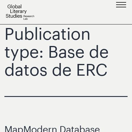
Saltar
al
contenido
Publication
type:
Base de
datos de ERC
MapModern Database