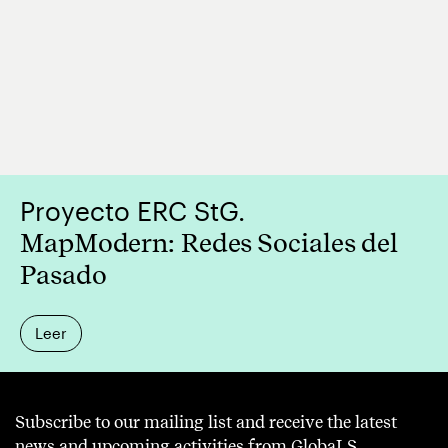
Proyecto ERC StG.
MapModern: Redes Sociales del
Pasado
Leer
Subscribe to our mailing list and receive the latest
news and upcoming activities from GlobaLS