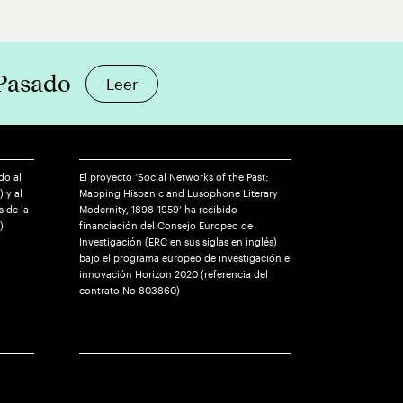
 Pasado
Leer
do al
El proyecto ‘Social Networks of the Past:
) y al
Mapping Hispanic and Lusophone Literary
 de la
Modernity, 1898-1959’ ha recibido
)
financiación del Consejo Europeo de
Investigación (ERC en sus siglas en inglés)
bajo el programa europeo de investigación e
innovación Horizon 2020 (referencia del
contrato No 803860)