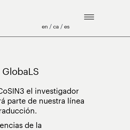
/
/
en
ca
es
a GlobaLS
CoSIN3 el investigador
á parte de nuestra línea
Traducción.
encias de la