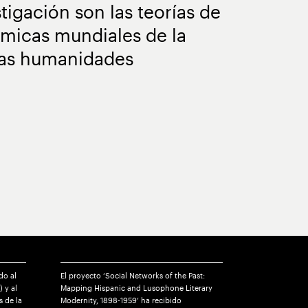
tigación son las teorías de
stémicas mundiales de la
las humanidades
do al
El proyecto ‘Social Networks of the Past:
) y al
Mapping Hispanic and Lusophone Literary
 de la
Modernity, 1898-1959’ ha recibido