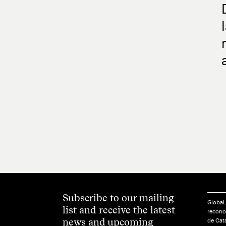
Subscribe to our mailing
GlobaL
list and receive the latest
reconoc
news and upcoming
de Cat