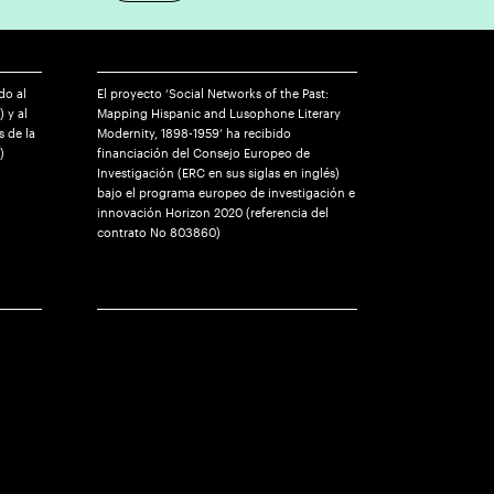
do al
El proyecto ‘Social Networks of the Past:
) y al
Mapping Hispanic and Lusophone Literary
 de la
Modernity, 1898-1959’ ha recibido
)
financiación del Consejo Europeo de
Investigación (ERC en sus siglas en inglés)
bajo el programa europeo de investigación e
innovación Horizon 2020 (referencia del
contrato No 803860)