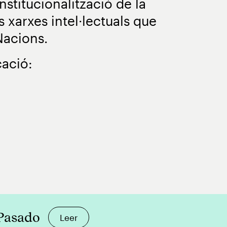
nstitucionalització de la
 xarxes intel·lectuals que
 Nacions.
ació:
 Pasado
Leer